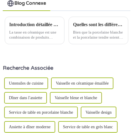
Blog Connexe
Introduction détaillée du processus de production de tasses en céramique
Quelles sont les différences entre la porcelaine blanche et la porcelaine tendre ?
La tasse en céramique est une
Bien que la porcelaine blanche
combinaison de produits
et la porcelaine tendre soient
pratiques et artistiques, son
toutes deux de la porcelaine, il
processus de production
existe des différences évidentes
implique un certain nombre de
quant aux matières premières,
liens, y compris la préparation
au procédé de fabrication, aux
des matières premières, le
caractéristiques esthétiques,
Recherche Associée
moulage, la cuisson, la
etc. Les détails suivants…
décoration et d'autres étapes.
Ustensiles de cuisine
Vaisselle en céramique émaillée
Dîner dans l'assiette
Vaisselle bleue et blanche
Service de table en porcelaine blanche
Vaisselle design
Assiette à dîner moderne
Service de table en grès blanc