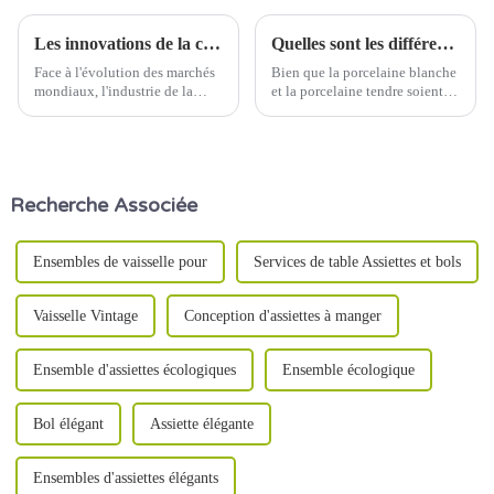
Les innovations de la chaîne d'approvisionnement transforment l'industrie de la vaisselle en céramique
Quelles sont les différences entre la porcelaine blanche et la porcelaine tendre ?
Face à l'évolution des marchés
Bien que la porcelaine blanche
mondiaux, l'industrie de la
et la porcelaine tendre soient
vaisselle en céramique adopte
toutes deux de la porcelaine, il
des innovations en matière de
existe des différences évidentes
chaîne d'approvisionnement
quant aux matières premières,
pour répondre à la demande
au procédé de fabrication, aux
croissante des consommateurs
caractéristiques esthétiques,
Recherche Associée
et relever les défis logistiques.
etc. Les détails suivants…
Des systèmes de suivi
numérique aux...
Ensembles de vaisselle pour
Services de table Assiettes et bols
Vaisselle Vintage
Conception d'assiettes à manger
Ensemble d'assiettes écologiques
Ensemble écologique
Bol élégant
Assiette élégante
Ensembles d'assiettes élégants