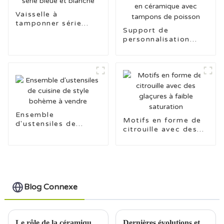
Vaisselle à
tamponner série
Support de
bleue et blanche
personnalisation
pour la conception
de vaisselle en
céramique avec
tampons de poisson
Ensemble
Motifs en forme de
d'ustensiles de
citrouille avec des
cuisine de style
glaçures à faible
bohème à vendre
saturation
Blog Connexe
Le rôle de la céramique dans l'architecture et le design modernes
Dernières évolutions et tendances dans l'industrie céramique