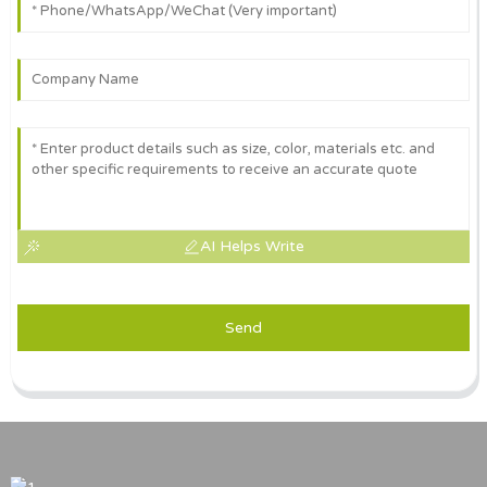
AI Helps Write
Send