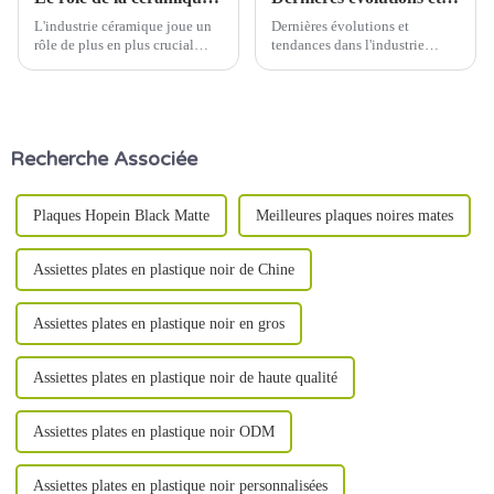
L'industrie céramique joue un
Dernières évolutions et
rôle de plus en plus crucial
tendances dans l'industrie
dans l'architecture et le design
céramique Date de
modernes. Des matériaux de
publication : 5 juin 2024
construction innovants aux
décorations esthétiques, la
céramique est utilisée dans de
Recherche Associée
nombreux domaines.
Plaques Hopein Black Matte
Meilleures plaques noires mates
Assiettes plates en plastique noir de Chine
Assiettes plates en plastique noir en gros
Assiettes plates en plastique noir de haute qualité
Assiettes plates en plastique noir ODM
Assiettes plates en plastique noir personnalisées