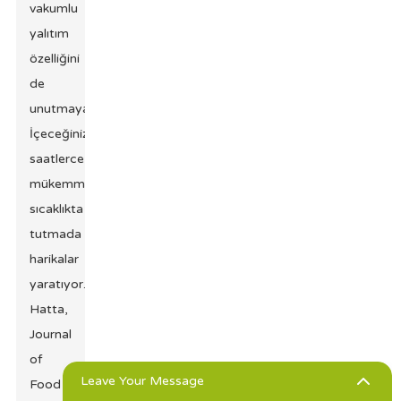
vakumlu
yalıtım
özelliğini
de
unutmayalım.
İçeceğinizi
saatlerce
mükemmel
sıcaklıkta
tutmada
harikalar
yaratıyor.
Hatta,
Journal
of
Leave Your Message
Food