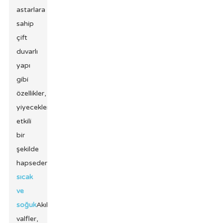
astarlara
sahip
çift
duvarlı
yapı
gibi
özellikler,
yiyecekleri
etkili
bir
şekilde
hapseder.
sıcak
ve
soğuk
Akıllı
valfler,