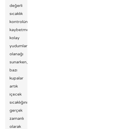
değerli
sıcaklık
kontrolünü
kaybetmeden
kolay
yudumlama
olanağı
sunarken,
bazı
kupalar
artık
içecek
sıcaklığını
gerçek
zamanlı
olarak