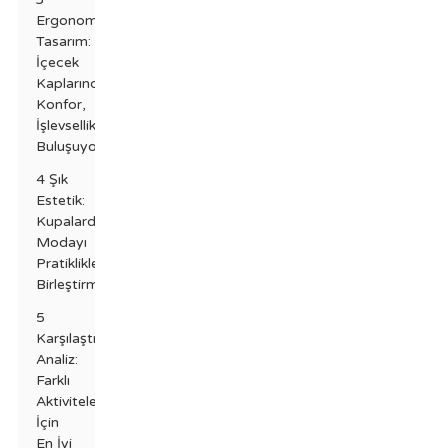
Ergonomik
Tasarım:
İçecek
Kaplarında
Konfor,
İşlevsellikle
Buluşuyor
4 Şık
Estetik:
Kupalarda
Modayı
Pratiklikle
Birleştirmek
5
Karşılaştırmalı
Analiz:
Farklı
Aktiviteler
İçin
En İyi