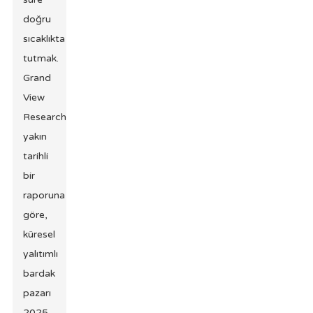
doğru
sıcaklıkta
tutmak.
Grand
View
Research'ün
yakın
tarihli
bir
raporuna
göre,
küresel
yalıtımlı
bardak
pazarı
2025