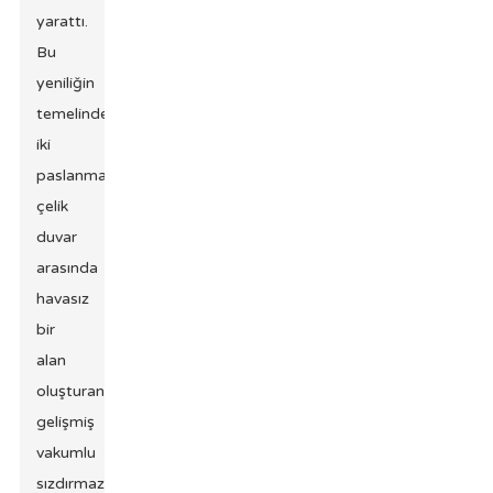
yarattı.
Bu
yeniliğin
temelinde,
iki
paslanmaz
çelik
duvar
arasında
havasız
bir
alan
oluşturan
gelişmiş
vakumlu
sızdırmazlık