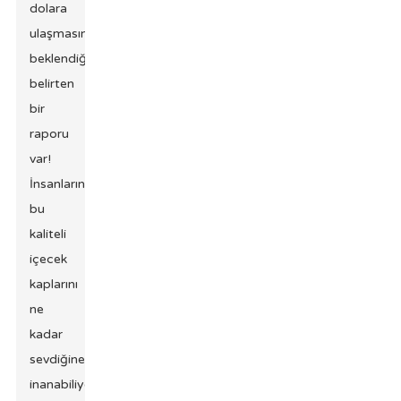
dolara
ulaşmasının
beklendiğini
belirten
bir
raporu
var!
İnsanların
bu
kaliteli
içecek
kaplarını
ne
kadar
sevdiğine
inanabiliyor