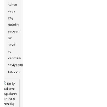
kahve
veya
çay
ritüelini
yepyeni
bir
keyif
ve
verimlilik
seviyesine
taşıyor.