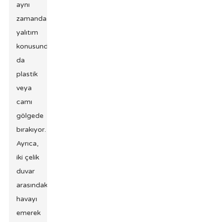
aynı
zamanda
yalıtım
konusunda
da
plastik
veya
camı
gölgede
bırakıyor.
Ayrıca,
iki çelik
duvar
arasındaki
havayı
emerek