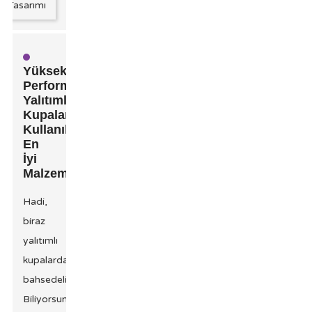
Yüksek
Performanslı
Yalıtımlı
Kupalarda
Kullanılan
En
İyi
Malzemeler
Hadi,
biraz
yalıtımlı
kupalardan
bahsedelim.
Biliyorsunuz,