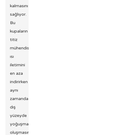
kalmasını
sağlıyor.
Bu
kupaların
titiz
mühendisliği,
ısı
iletimini
en aza
indirirken
aynı
zamanda
dış
yüzeyde
yoğuşma
oluşmasını