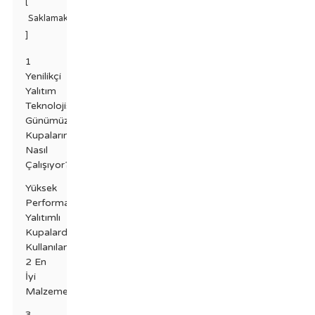
[
Saklamak
]
1
Yenilikçi
Yalıtım
Teknolojisi:
Günümüz
Kupalarında
Nasıl
Çalışıyor?
Yüksek
Performanslı
Yalıtımlı
Kupalarda
Kullanılan
2 En
İyi
Malzeme
3