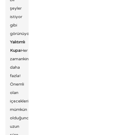
şeyler
istiyor
gibi
görünüyor.
Yalıtımlı
Kupa
Her
zamankinden
daha
fazla!
Önemli
olan
içeceklerini
mümkün
olduğunca
uzun
süre