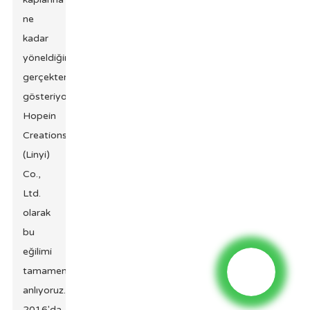
ne
kadar
yöneldiğini
gerçekten
gösteriyor.
Hopein
Creations
(Linyi)
Co.,
Ltd.
olarak
bu
eğilimi
tamamen
anlıyoruz.
2016'da