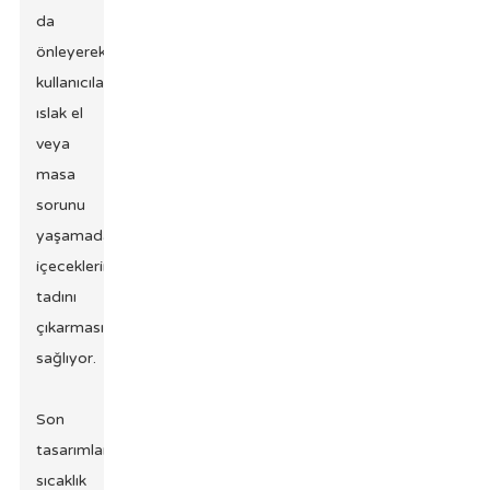
da
önleyerek
kullanıcıların
ıslak el
veya
masa
sorunu
yaşamadan
içeceklerinin
tadını
çıkarmasını
sağlıyor.
Son
tasarımlar,
sıcaklık