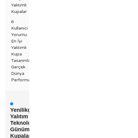
Yalıtımlı
Kupalar
6
Kullanıcı
Yorumu:
En İyi
Yalıtımlı
Kupa
Tasarımlarının
Gerçek
Dünya
Performansı
Yenilikçi
Yalıtım
Teknolojisi:
Günümüz
Kupalarında