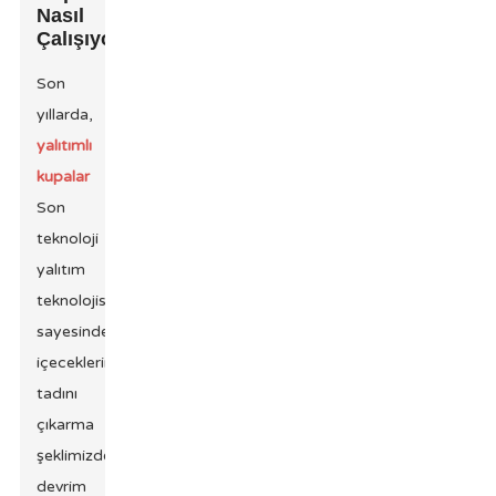
Nasıl
Çalışıyor?
Son
yıllarda,
yalıtımlı
kupalar
Son
teknoloji
yalıtım
teknolojisi
sayesinde
içeceklerimizin
tadını
çıkarma
şeklimizde
devrim