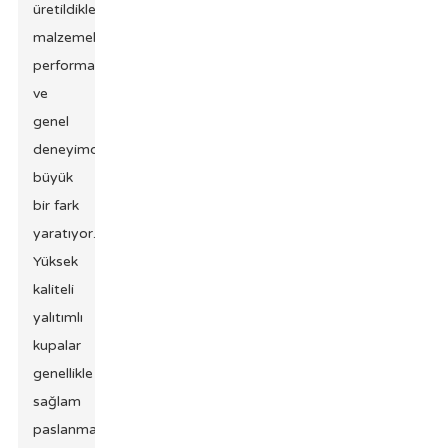
üretildikleri
malzemeler
performanslarında
ve
genel
deneyimde
büyük
bir fark
yaratıyor.
Yüksek
kaliteli
yalıtımlı
kupalar
genellikle
sağlam
paslanmaz