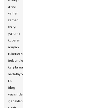
alıyor
ve her
zaman
en iyi
yalıtımlı
kupaları
arayan
tüketicilerin
beklentilerini
karşılamayı
hedefliyoruz.
Bu
blog
yazısında,
içeceklerinizi
sıcak