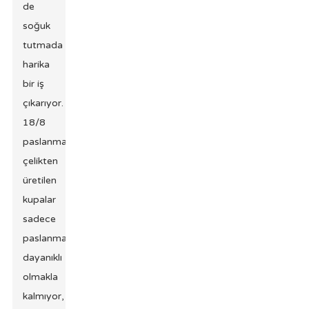
de
soğuk
tutmada
harika
bir iş
çıkarıyor.
18/8
paslanmaz
çelikten
üretilen
kupalar
sadece
paslanmaya
dayanıklı
olmakla
kalmıyor,