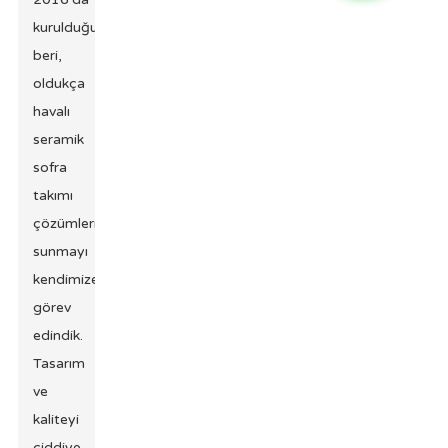
kurulduğumuzdan
beri,
oldukça
havalı
seramik
sofra
takımı
çözümleri
sunmayı
kendimize
görev
edindik.
Tasarım
ve
kaliteyi
ciddiye