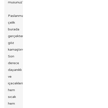
musunuz?
Paslanmaz
çelik
burada
gerçekten
göz
kamaştırıyor.
Son
derece
dayanıklı
ve
içeceklerinizi
hem
sıcak
hem