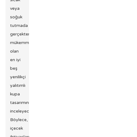
veya
soğuk
tutmada
gerçekten
mükemmel
olan
en iyi
beş
yenilikçi
yalıtımlı
kupa
tasarımını
inceleyeceğiz.
Böylece,
içecek
ihtiyaçlarınız