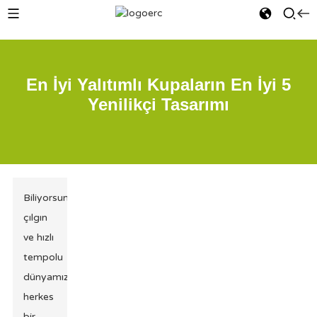
En İyi Yalıtımlı Kupaların En İyi 5
Yenilikçi Tasarımı
Biliyorsun,
çılgın
ve hızlı
tempolu
dünyamızda
herkes
bir