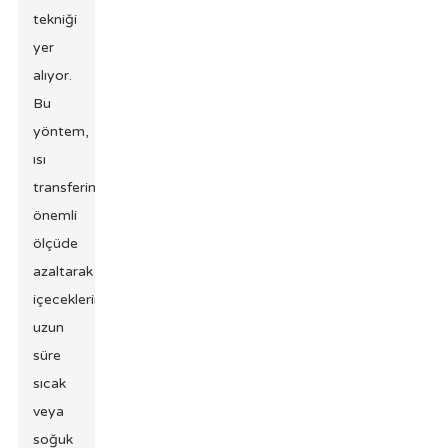
tekniği
yer
alıyor.
Bu
yöntem,
ısı
transferini
önemli
ölçüde
azaltarak
içeceklerin
uzun
süre
sıcak
veya
soğuk