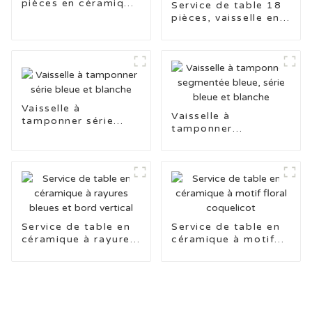
pièces en céramique
Service de table 18
à trois tons avec
pièces, vaisselle en
tampons
céramique estampée
trois couleurs, pour
un usage quotidien
Vaisselle à
Vaisselle à
tamponner série
tamponner
bleue et blanche
segmentée bleue,
série bleue et
blanche
Service de table en
Service de table en
céramique à rayures
céramique à motif
bleues et bord
floral coquelicot
vertical