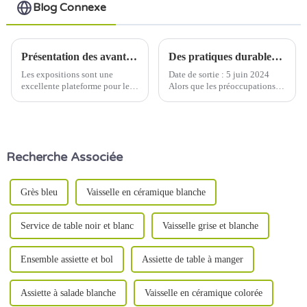
Blog Connexe
Présentation des avantages inégalés de la vaisselle en céramique lors de l'exposition
Des pratiques durables qui révolutionnent l'industrie de la céramique
Les expositions sont une
Date de sortie : 5 juin 2024
excellente plateforme pour les
Alors que les préoccupations
entreprises pour présenter leurs
environnementales continuent
produits et se démarquer de la
de croître à l'échelle mondiale,
concurrence.
l'industrie de la céramique
subit une transformation
importante vers la durabilité.
Recherche Associée
Les leaders de l'industrie
adoptent...
Grès bleu
Vaisselle en céramique blanche
Service de table noir et blanc
Vaisselle grise et blanche
Ensemble assiette et bol
Assiette de table à manger
Assiette à salade blanche
Vaisselle en céramique colorée