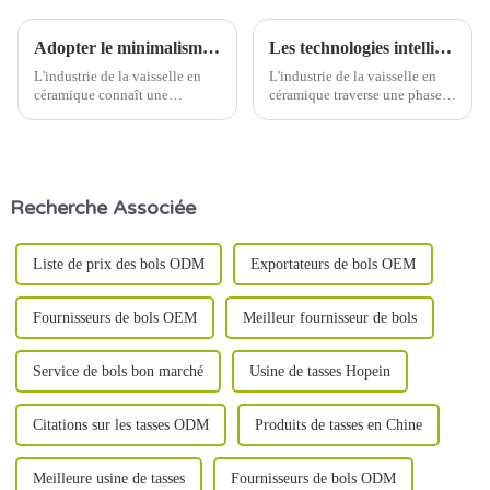
Adopter le minimalisme : la nouvelle tendance en matière de design de la vaisselle en céramique
Les technologies intelligentes révolutionnent l'industrie de la vaisselle en céramique
L'industrie de la vaisselle en
L'industrie de la vaisselle en
céramique connaît une
céramique traverse une phase
évolution significative vers des
de transformation, portée par
designs minimalistes, reflétant
l'adoption de technologies de
l'évolution des préférences des
fabrication intelligentes. De la
consommateurs pour la
robotique avancée à la gestion
simplicité et la fonctionnalité.
de la qualité basée sur
Recherche Associée
Cette tendance s'inscrit dans
l'intelligence artificielle (IA),…
une large…
Liste de prix des bols ODM
Exportateurs de bols OEM
Fournisseurs de bols OEM
Meilleur fournisseur de bols
Service de bols bon marché
Usine de tasses Hopein
Citations sur les tasses ODM
Produits de tasses en Chine
Meilleure usine de tasses
Fournisseurs de bols ODM