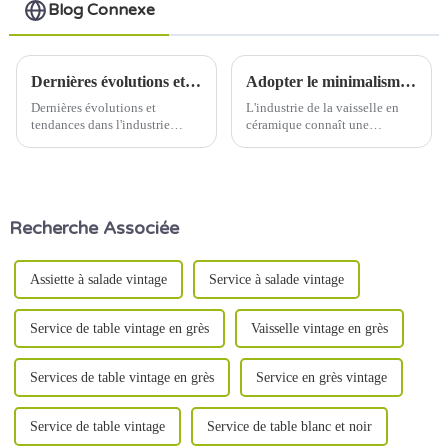
Blog Connexe
Dernières évolutions et tendances dans l'industrie céramique
Adopter le minimalisme : la nouvelle tendance en matière de design de la vaisselle en céramique
Dernières évolutions et
L'industrie de la vaisselle en
tendances dans l'industrie
céramique connaît une
céramique Date de
évolution significative vers des
publication : 5 juin 2024
designs minimalistes, reflétant
l'évolution des préférences des
consommateurs pour la
simplicité et la fonctionnalité.
Recherche Associée
Cette tendance s'inscrit dans
une large…
Assiette à salade vintage
Service à salade vintage
Service de table vintage en grès
Vaisselle vintage en grès
Services de table vintage en grès
Service en grès vintage
Service de table vintage
Service de table blanc et noir