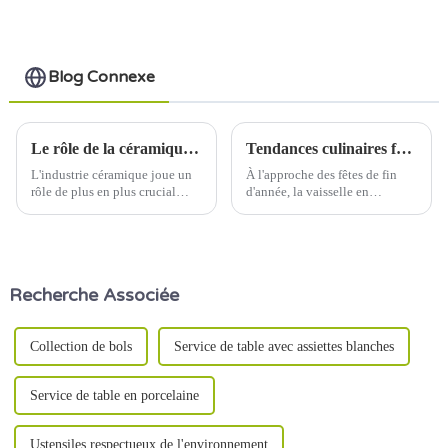
Abstract Pantern -
copie
Blog Connexe
Le rôle de la céramique dans l'architecture et le design modernes
Tendances culinaires festives : la vaisselle en céramique brille à Noël
L'industrie céramique joue un
À l'approche des fêtes de fin
rôle de plus en plus crucial
d'année, la vaisselle en
dans l'architecture et le design
céramique occupe une place
modernes. Des matériaux de
centrale dans les préparations
construction innovants aux
des repas festifs du monde
décorations esthétiques, la
entier. Avec son élégance
céramique est utilisée dans de
intemporelle et ses designs
Recherche Associée
nombreux domaines.
polyvalents, la vaisselle en
céramique est de plus en plus
prisée.
Collection de bols
Service de table avec assiettes blanches
Service de table en porcelaine
Ustensiles respectueux de l'environnement