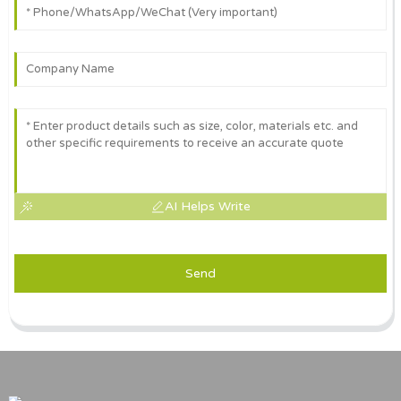
AI Helps Write
Send