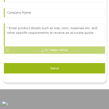
AI Helps Write
Send