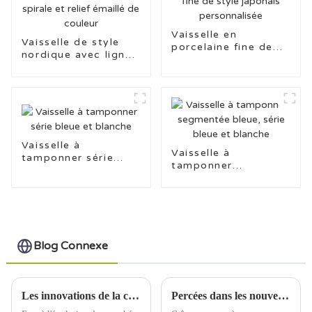
Vaisselle en
Vaisselle de style
porcelaine fine de
nordique avec lignes
style japonais
en spirale et relief
personnalisée
émaillé de couleur
Vaisselle à
Vaisselle à
tamponner série
tamponner
bleue et blanche
segmentée bleue,
série bleue et
blanche
Blog Connexe
Les innovations de la chaîne d'approvisionnement transforment l'industrie de la vaisselle en céramique
Percées dans les nouveaux matériaux et technologies de l'industrie mondiale de la céramique