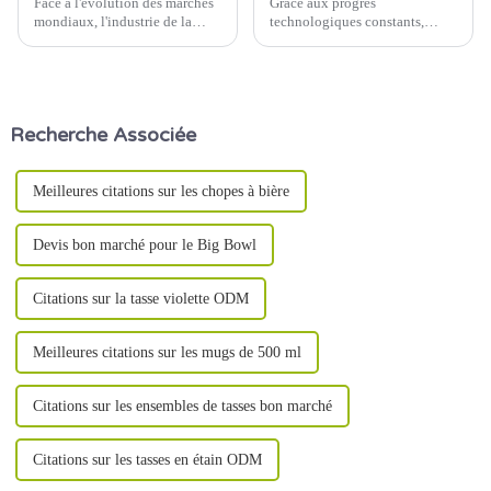
Face à l'évolution des marchés
Grâce aux progrès
mondiaux, l'industrie de la
technologiques constants,
vaisselle en céramique adopte
l'industrie céramique connaît
des innovations en matière de
une série de percées
chaîne d'approvisionnement
technologiques et de nouveaux
pour répondre à la demande
matériaux. Ces innovations
croissante des consommateurs
transforment progressivement
Recherche Associée
et relever les défis logistiques.
l'industrie…
Des systèmes de suivi
numérique aux...
Meilleures citations sur les chopes à bière
Devis bon marché pour le Big Bowl
Citations sur la tasse violette ODM
Meilleures citations sur les mugs de 500 ml
Citations sur les ensembles de tasses bon marché
Citations sur les tasses en étain ODM