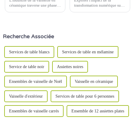
L'industrie de la vaisselle en
Explorer l'impact de la
céramique traverse une phase
transformation numérique sur
de transformation, portée par
l'industrie de la céramique Date
l'adoption de technologies de
de publication : 5 juin 2024
fabrication intelligentes. De la
L'industrie de la céramique,
robotique avancée à la gestion
connue pour son savoir-faire
de la qualité basée sur
traditionnel et sa qualité
Recherche Associée
l'intelligence artificielle (IA),…
durable, subit...
Services de table blancs
Services de table en mélamine
Service de table noir
Assiettes noires
Ensembles de vaisselle de Noël
Vaisselle en céramique
Vaisselle d'extérieur
Services de table pour 6 personnes
Ensembles de vaisselle carrés
Ensemble de 12 assiettes plates