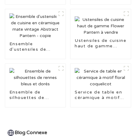
personnalisée de
cuisine vintage en
style nordique avec
céramique mate
tampon
Ustensiles de cuisine
Ensemble
haut de gamme
d'ustensiles de
Flower Pantern à
cuisine en céramique
vendre
mate vintage
Abstract Pantern -
copie
Ensemble de
Service de table en
silhouettes de
céramique à motif
rennes bleus et
floral coquelicot
dorés
Blog Connexe