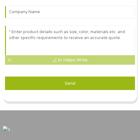
AI Helps Write
Send