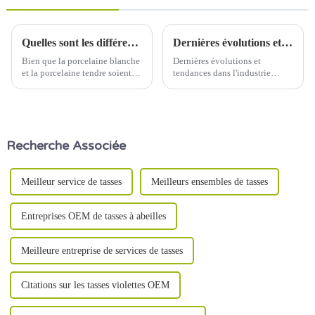
Quelles sont les différences entre la porcelaine blanche et la porcelaine tendre ?
Dernières évolutions et tendances dans l'industrie céramique
Bien que la porcelaine blanche
Dernières évolutions et
et la porcelaine tendre soient
tendances dans l'industrie
toutes deux de la porcelaine, il
céramique Date de
existe des différences évidentes
publication : 5 juin 2024
quant aux matières premières,
au procédé de fabrication, aux
caractéristiques esthétiques,
Recherche Associée
etc. Les détails suivants…
Meilleur service de tasses
Meilleurs ensembles de tasses
Entreprises OEM de tasses à abeilles
Meilleure entreprise de services de tasses
Citations sur les tasses violettes OEM