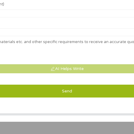
AI Helps Write
Send