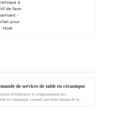
faon charmant -
Parfait pour Noël
demande de services de table en céramique
ntinuent d'influencer le comportement des
elle en céramique connaît une forte hausse de la
ateurs prennent conscience de la façon dont leurs…