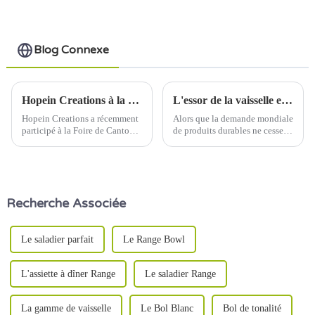
un usage quotidien
Blog Connexe
Hopein Creations à la Foire de Canton : présentation de vaisselle en céramique innovante aux acheteurs internationaux
L'essor de la vaisselle en céramique écologique : une évolution vers la durabilité
Hopein Creations a récemment
Alors que la demande mondiale
participé à la Foire de Canton,
de produits durables ne cesse
l'un des plus grands
de croître, l'industrie de la
événements commerciaux
vaisselle en céramique connaît
d'Asie, où nous avons présenté
une transformation majeure.
nos dernières collections de
Les entreprises privilégient de
vaisselle en céramique à un
plus en plus les pratiques éco-
Recherche Associée
public mondial diversifié.
responsables…
Le saladier parfait
Le Range Bowl
L'assiette à dîner Range
Le saladier Range
La gamme de vaisselle
Le Bol Blanc
Bol de tonalité