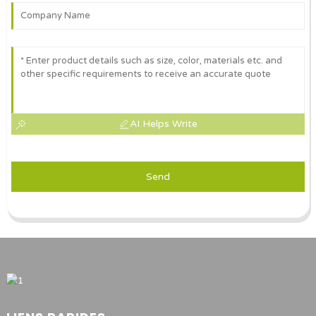
AI Helps Write
Send