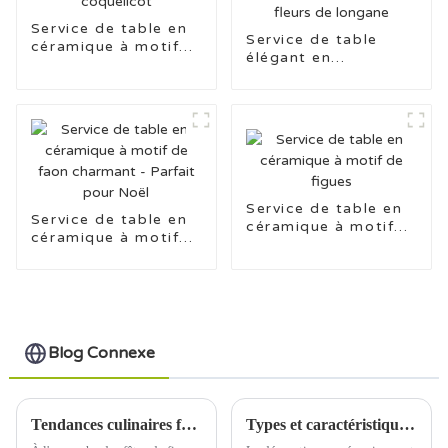
Service de table en
Service de table
céramique à motif
élégant en
floral coquelicot
céramique avec
décalcomanies en
fleurs de longane
Service de table en
Service de table en
céramique à motif
céramique à motif
de figues
de faon charmant -
Parfait pour Noël
Blog Connexe
Tendances culinaires festives : la vaisselle en céramique brille à Noël
Types et caractéristiques courants des ornements en céramique