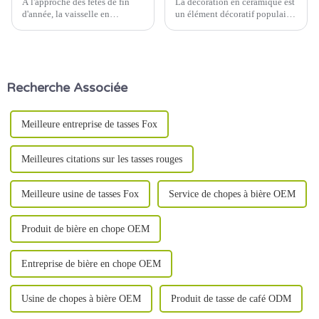
À l'approche des fêtes de fin
La décoration en céramique est
d'année, la vaisselle en
un élément décoratif populaire
céramique occupe une place
pour la maison. Elle embellit
centrale dans les préparations
non seulement l'intérieur, mais
des repas festifs du monde
reflète également le goût et la
entier. Avec son élégance
culture de son propriétaire. Ces
intemporelle et ses designs
décorations peuvent être
Recherche Associée
polyvalents, la vaisselle en
pratiques…
céramique est de plus en plus
prisée.
Meilleure entreprise de tasses Fox
Meilleures citations sur les tasses rouges
Meilleure usine de tasses Fox
Service de chopes à bière OEM
Produit de bière en chope OEM
Entreprise de bière en chope OEM
Usine de chopes à bière OEM
Produit de tasse de café ODM