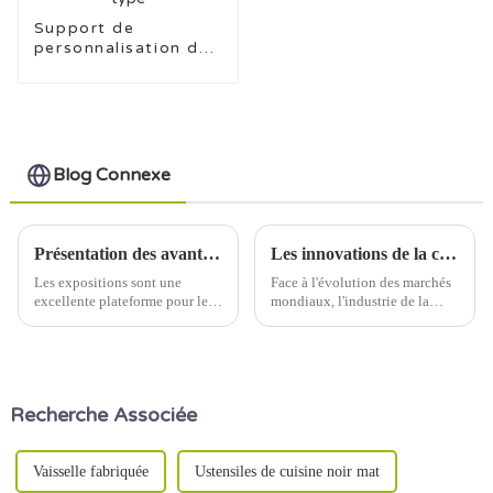
Support de
personnalisation de
la conception de
vaisselle en
céramique à
tamponnage de
nouveau type
Blog Connexe
Présentation des avantages inégalés de la vaisselle en céramique lors de l'exposition
Les innovations de la chaîne d'approvisionnement transforment l'industrie de la vaisselle en céramique
Les expositions sont une
Face à l'évolution des marchés
excellente plateforme pour les
mondiaux, l'industrie de la
entreprises pour présenter leurs
vaisselle en céramique adopte
produits et se démarquer de la
des innovations en matière de
concurrence.
chaîne d'approvisionnement
pour répondre à la demande
croissante des consommateurs
Recherche Associée
et relever les défis logistiques.
Des systèmes de suivi
numérique aux...
Vaisselle fabriquée
Ustensiles de cuisine noir mat