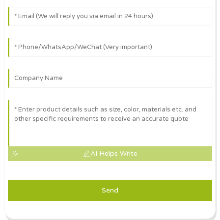
AI Helps Write
Send