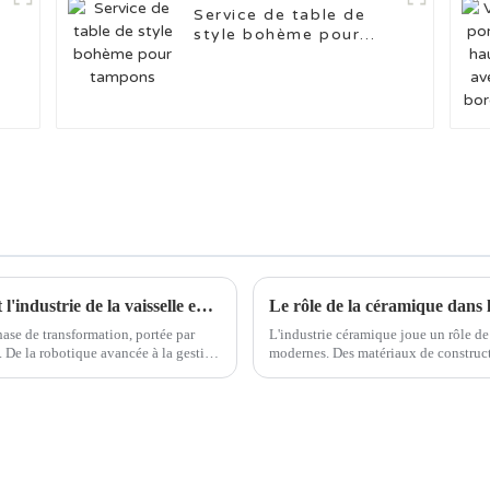
e
Service de table de
style bohème pour
tampons
Les technologies intelligentes révolutionnent l'industrie de la vaisselle en céramique
Le rôle de la céramique dans l
hase de transformation, portée par
L'industrie céramique joue un rôle de 
. De la robotique avancée à la gestion
modernes. Des matériaux de construct
céramique est utilisée dans de nomb