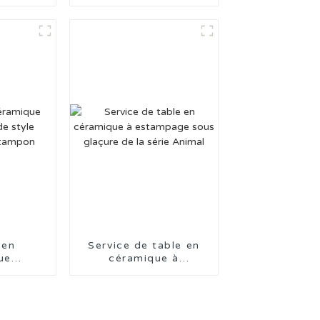
mpée au
série Plant, 16
iquée en
pièces, fabriqués en
Chine
 en
Service de table en
ue
céramique à
ée de
estampage sous
ue avec
glaçure de la série
n
Animal