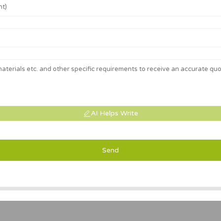
AI Helps Write
Send