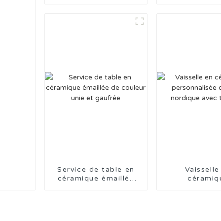
jaunes estampée au
vertes esta
tampon, fabriquée en
tampon, fabr
Chine
Chine
Service de table en
Vaisselle
céramique émaillée
céramiq
de couleur unie et
personnalis
gaufrée
style nordiq
tampo