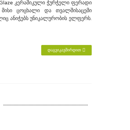
r Glaze კერამიკული ჭურჭელი ფერადი
 მისი ცოცხალი და თვალშისაცემი
იც ანიჭებს უნიკალურობის ელფერს.
ᲓᲐᲒᲕᲘᲙᲐᲕᲨᲘᲠᲓᲘᲗ