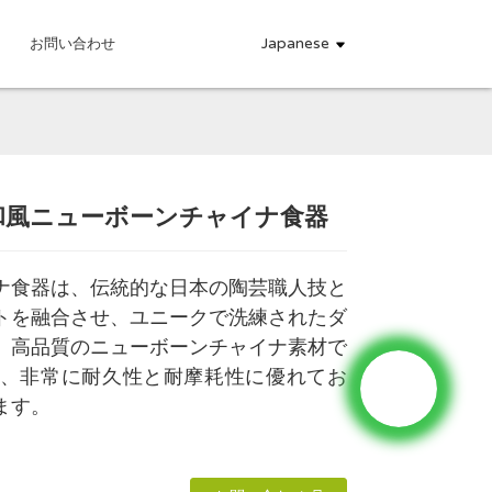
Japanese
お問い合わせ
和風ニューボーンチャイナ食器
.
.
L
L
ナ食器は、伝統的な日本の陶芸職人技と
トを融合させ、ユニークで洗練されたダ
。高品質のニューボーンチャイナ素材で
、非常に耐久性と耐摩耗性に優れてお
ます。