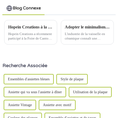
Blog Connexe
Hopein Creations à la Foire de Canton : présentation de vaisselle en céramique innovante aux acheteurs internationaux
Adopter le minimalisme : la nouvelle tendance en matière de design de la vaisselle en céramique
Hopein Creations a récemment
L'industrie de la vaisselle en
participé à la Foire de Canton,
céramique connaît une
l'un des plus grands
évolution significative vers des
événements commerciaux
designs minimalistes, reflétant
d'Asie, où nous avons présenté
l'évolution des préférences des
nos dernières collections de
consommateurs pour la
vaisselle en céramique à un
simplicité et la fonctionnalité.
Recherche Associée
public mondial diversifié.
Cette tendance s'inscrit dans
une large…
Ensembles d'assiettes bleues
Style de plaque
Assiette qui va sous l'assiette à dîner
Utilisation de la plaque
Assiette Vintage
Assiette avec motif
Couleur des plaques
Ensemble d'assiettes et de tasses