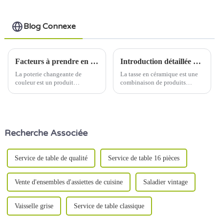
tamponnage de
nouveau type
Blog Connexe
Facteurs à prendre en compte lors du choix d'un bol en céramique à changement de couleur
Introduction détaillée du processus de production de tasses en céramique
La poterie changeante de
La tasse en céramique est une
couleur est un produit
combinaison de produits
céramique unique qui peut
pratiques et artistiques, son
changer de couleur en fonction
processus de production
de la température. Elle utilise
implique un certain nombre de
généralement une technologie
liens, y compris la préparation
de décoloration
des matières premières, le
Recherche Associée
thermosensible, c'est-à-dire une
moulage, la cuisson, la
température spécifique…
décoration et d'autres étapes.
Service de table de qualité
Service de table 16 pièces
Vente d'ensembles d'assiettes de cuisine
Saladier vintage
Vaisselle grise
Service de table classique