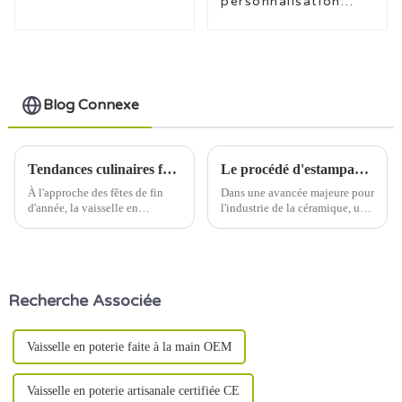
personnalisation
pour la conception
de vaisselle en
céramique avec
tampons de poisson
Blog Connexe
Tendances culinaires festives : la vaisselle en céramique brille à Noël
Le procédé d'estampage sous glaçure révolutionne la conception et la fabrication de la céramique
À l'approche des fêtes de fin
Dans une avancée majeure pour
d'année, la vaisselle en
l'industrie de la céramique, un
céramique occupe une place
nouveau procédé d'impression
centrale dans les préparations
connu sous le nom de
des repas festifs du monde
tamponnage sous glaçure
entier. Avec son élégance
révolutionne la façon dont les
intemporelle et ses designs
produits céramiques sont
Recherche Associée
polyvalents, la vaisselle en
conçus et fabriqués.
céramique est de plus en plus
prisée.
Vaisselle en poterie faite à la main OEM
Vaisselle en poterie artisanale certifiée CE