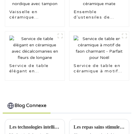
Vaisselle en
Ensemble
céramique
d'ustensiles de
personnalisée de
cuisine vintage en
style nordique avec
céramique mate
tampon
Service de table
Service de table en
élégant en
céramique à motif
céramique avec
de faon charmant -
décalcomanies en
Parfait pour Noël
fleurs de longane
Blog Connexe
Les technologies intelligentes révolutionnent l'industrie de la vaisselle en céramique
Les repas sains stimulent la demande de services de table en céramique