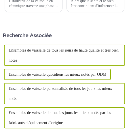
L'industrie de la vaisselle en
Alors que la santé et le bien-
céramique traverse une phase
être continuent d'influencer le
de transformation, portée par
comportement des
l'adoption de technologies de
consommateurs, le marché de la
fabrication intelligentes. De la
vaisselle en céramique connaît
robotique avancée à la gestion
une forte hausse de la demande.
de la qualité basée sur
De plus en plus de
Recherche Associée
l'intelligence artificielle (IA),…
consommateurs prennent
conscience de la façon dont
leurs…
Ensembles de vaisselle de tous les jours de haute qualité et très bien
notés
Ensembles de vaisselle quotidiens les mieux notés par ODM
Ensembles de vaisselle personnalisés de tous les jours les mieux
notés
Ensembles de vaisselle de tous les jours les mieux notés par les
fabricants d'équipement d'origine