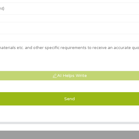
AI Helps Write
Send