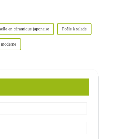
selle en céramique japonaise
Poêle à salade
e moderne