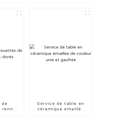
blanc pour un usage
quotidien
 de
Service de table en
e rennes
céramique émaillée
orés
de couleur unie et
gaufrée