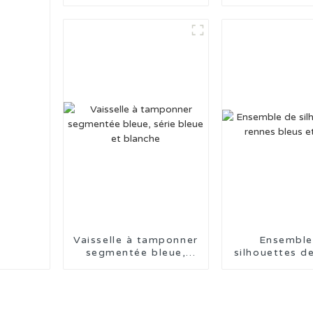
noire en relief et de
vaisselle en relief
blanche unie
Vaisselle à tamponner
Ensemble
segmentée bleue,
silhouettes d
série bleue et blanche
bleus et d