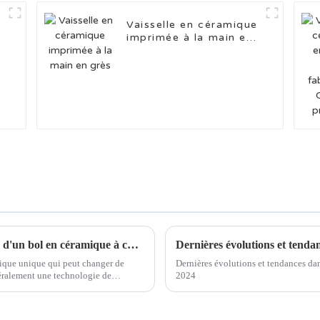
e
Vaisselle en céramique
imprimée à la main en
grès
Facteurs à prendre en compte lors du choix d'un bol en céramique à changement de couleur
Dernières évolutions et tenda
mique unique qui peut changer de
Dernières évolutions et tendances dan
néralement une technologie de
2024
ture spécifique…