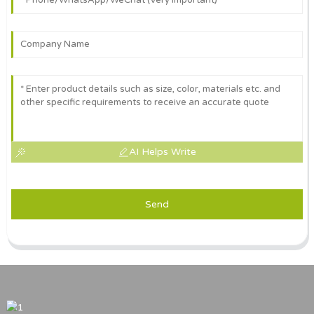
AI Helps Write
Send