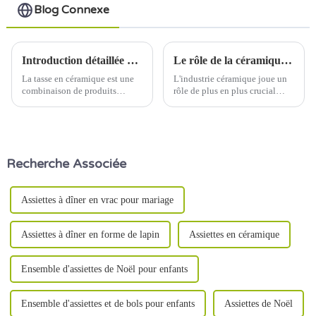
Blog Connexe
Introduction détaillée du processus de production de tasses en céramique
Le rôle de la céramique dans l'architecture et le design modernes
La tasse en céramique est une
L'industrie céramique joue un
combinaison de produits
rôle de plus en plus crucial
pratiques et artistiques, son
dans l'architecture et le design
processus de production
modernes. Des matériaux de
implique un certain nombre de
construction innovants aux
liens, y compris la préparation
décorations esthétiques, la
des matières premières, le
céramique est utilisée dans de
Recherche Associée
moulage, la cuisson, la
nombreux domaines.
décoration et d'autres étapes.
Assiettes à dîner en vrac pour mariage
Assiettes à dîner en forme de lapin
Assiettes en céramique
Ensemble d'assiettes de Noël pour enfants
Ensemble d'assiettes et de bols pour enfants
Assiettes de Noël