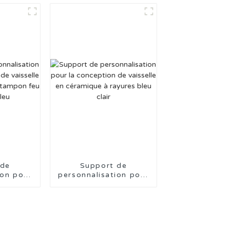
 de
Support de
ion pour
personnalisation pour
on de
la conception de
 en
vaisselle en
 avec
céramique à rayures
artifice
bleu clair