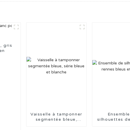
, gris
ien
Vaisselle à tamponner
Ensemble
segmentée bleue,
silhouettes d
série bleue et blanche
bleus et d