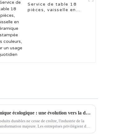
Service de table 18
pièces, vaisselle en
céramique estampée
trois couleurs, pour un
usage quotidien
L'essor de la vaisselle en céramique écologique : une évolution vers la durabilité
uits durables ne cesse de croître, l'industrie de la
ansformation majeure. Les entreprises privilégient de
nsables…