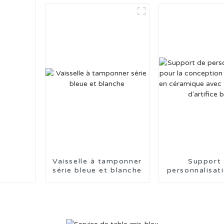
Vaisselle à tamponner
Support
série bleue et blanche
personnalisat
la concepti
vaisselle
céramique
tampon feu d'
bleu