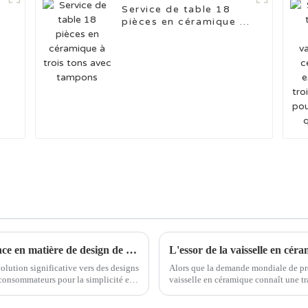
Service de table 18
pièces en céramique à
trois tons avec
tampons
Adopter le minimalisme : la nouvelle tendance en matière de design de la vaisselle en céramique
olution significative vers des designs
Alors que la demande mondiale de prod
 consommateurs pour la simplicité et
vaisselle en céramique connaît une tr
rge…
plus en plus les pratiques éco-respo