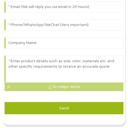
AI Helps Write
Send