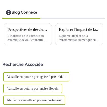
Blog Connexe
Perspectives de développement de l'industrie de la vaisselle en céramique
Explorer l'impact de la transformation numérique sur l'industrie de la céramique
L'industrie de la vaisselle en
Explorer l'impact de la
céramique devrait connaître
transformation numérique sur
une croissance significative
l'industrie de la céramique Date
dans les années à venir en
de publication : 5 juin 2024
raison de plusieurs facteurs tels
L'industrie de la céramique,
que l'évolution des préférences
connue pour son savoir-faire
des consommateurs.
traditionnel et sa qualité
Recherche Associée
durable, subit...
Vaisselle en poterie portugaise à prix réduit
Vaisselle en poterie portugaise Hopein
Meilleure vaisselle en poterie portugaise