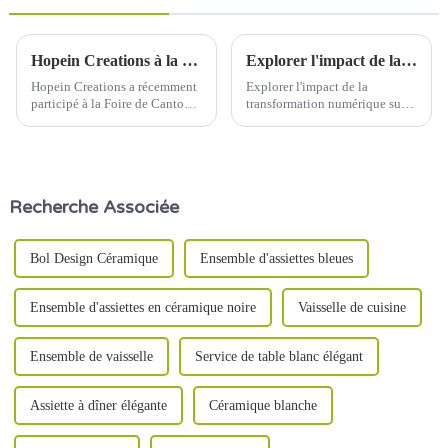
Hopein Creations à la Foire de Canton : présentation de vaisselle en céramique innovante aux acheteurs internationaux
Explorer l'impact de la transformation numérique sur l'industrie de la céramique
Hopein Creations a récemment
Explorer l'impact de la
participé à la Foire de Canton,
transformation numérique sur
l'un des plus grands
l'industrie de la céramique Date
événements commerciaux
de publication : 5 juin 2024
d'Asie, où nous avons présenté
L'industrie de la céramique,
nos dernières collections de
connue pour son savoir-faire
vaisselle en céramique à un
traditionnel et sa qualité
Recherche Associée
public mondial diversifié.
durable, subit...
Bol Design Céramique
Ensemble d'assiettes bleues
Ensemble d'assiettes en céramique noire
Vaisselle de cuisine
Ensemble de vaisselle
Service de table blanc élégant
Assiette à dîner élégante
Céramique blanche