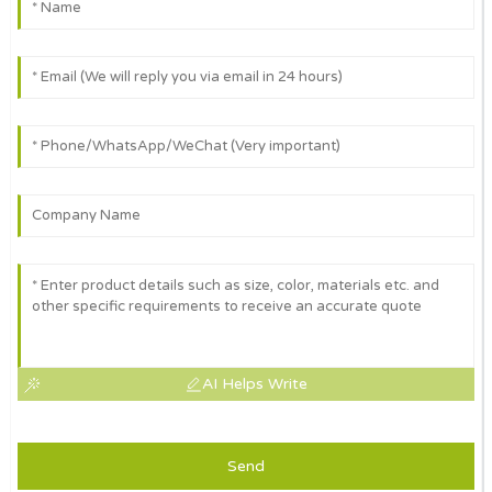
AI Helps Write
Send