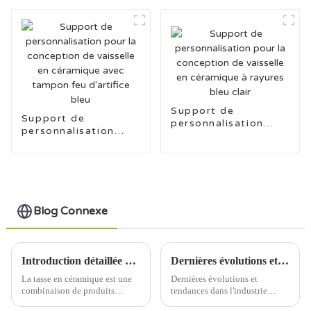
vaisselle en
céramique avec
céramique à
tampons de poisson
tamponnage de
nouveau type
Support de
Support de
personnalisation
personnalisation
pour la conception
pour la conception
de vaisselle en
de vaisselle en
céramique à rayures
céramique avec
bleu clair
tampon feu
d'artifice bleu
Blog Connexe
Introduction détaillée du processus de production de tasses en céramique
Dernières évolutions et tendances dans l'industrie céramique
La tasse en céramique est une
Dernières évolutions et
combinaison de produits
tendances dans l'industrie
pratiques et artistiques, son
céramique Date de