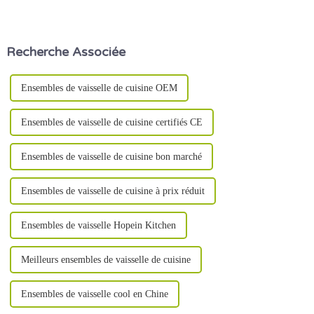
processus de production
publication : 5 juin 2024
implique un certain nombre de
liens, y compris la préparation
des matières premières, le
Recherche Associée
moulage, la cuisson, la
décoration et d'autres étapes.
Ensembles de vaisselle de cuisine OEM
Ensembles de vaisselle de cuisine certifiés CE
Ensembles de vaisselle de cuisine bon marché
Ensembles de vaisselle de cuisine à prix réduit
Ensembles de vaisselle Hopein Kitchen
Meilleurs ensembles de vaisselle de cuisine
Ensembles de vaisselle cool en Chine