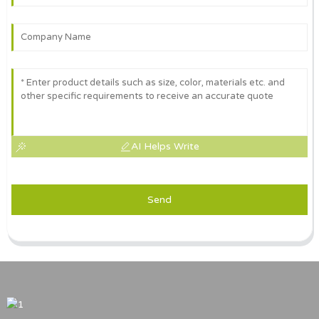
AI Helps Write
Send