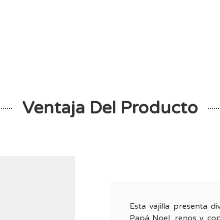
Ventaja Del Producto
Esta vajilla presenta d
Papá Noel, renos y cop