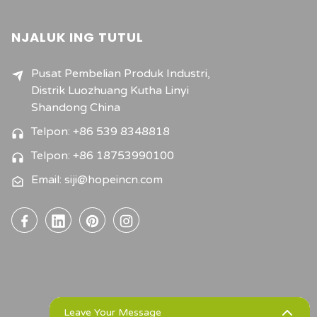
NJALUK ING TUTUL
Pusat Pembelian Produk Industri,
Distrik Luozhuang Kutha Linyi
Shandong China
Telpon: +86 539 8348818
Telpon: +86 18753990100
Email: siji@hopeincn.com
Leave Your Message