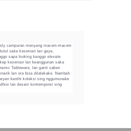
sly campuran menyang macem-macem
tutul saka kesenian lan gaya,
ggo sapa looking kanggo elevate
kep kesenian lan keanggunan saka
amic Tableware, lan ganti saben
narik lan ora bisa dilalekake. Nambah
yan kanthi koleksi sing nggumunake
adhisi lan desain kontemporer sing