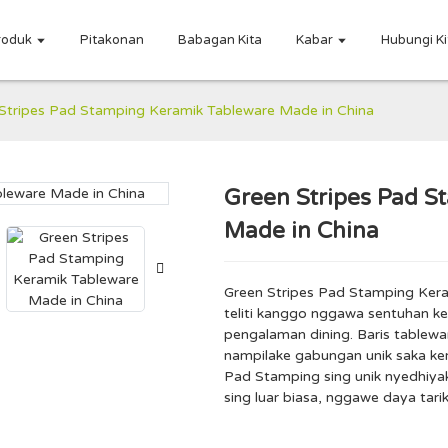
roduk
Pitakonan
Babagan Kita
Kabar
Hubungi Ki
Stripes Pad Stamping Keramik Tableware Made in China
Green Stripes Pad 
Loading..
Loading..
Made in China
Green Stripes Pad Stamping Kera
teliti kanggo nggawa sentuhan k
pengalaman dining. Baris tablewar
nampilake gabungan unik saka kera
Pad Stamping sing unik nyedhiya
sing luar biasa, nggawe daya tarik