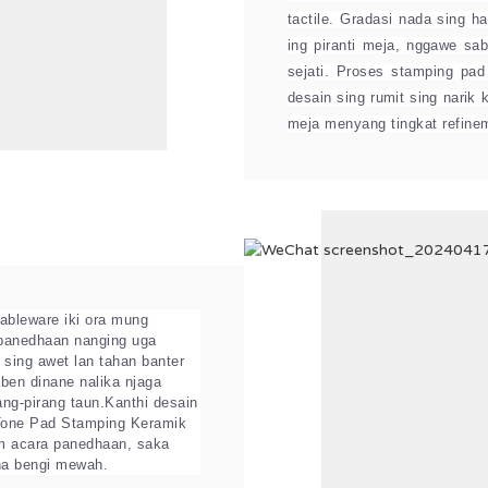
tactile. Gradasi nada sing h
ing piranti meja, nggawe sa
sejati. Proses stamping pad 
desain sing rumit sing narik
meja menyang tingkat refine
ableware iki ora mung
panedhaan nanging uga
t sing awet lan tahan banter
ben dinane nalika njaga
ng-pirang taun.
Kanthi desain
Tone Pad Stamping Keramik
 acara panedhaan, saka
dha bengi mewah.