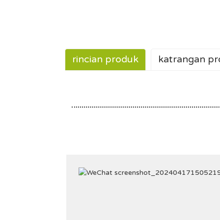
rincian produk
katrangan p