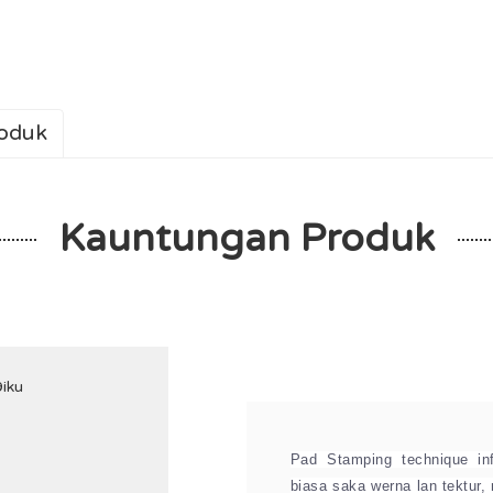
roduk
Kauntungan Produk
Pad Stamping technique in
biasa saka werna lan tektur,