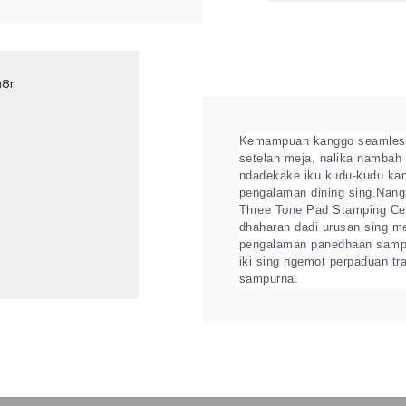
Kemampuan kanggo seamles
setelan meja, nalika nambah 
ndadekake iku kudu-kudu kan
pengalaman dining sing.
Nang
Three Tone Pad Stamping Cer
dhaharan dadi urusan sing me
pengalaman panedhaan sampe
iki sing ngemot perpaduan tr
sampurna.