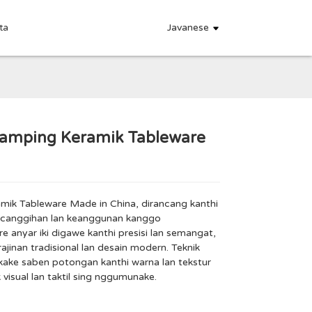
Javanese
ta
Stamping Keramik Tableware
.
.
L
L
mik Tableware Made in China, dirancang kanthi
ecanggihan lan keanggunan kanggo
e anyar iki digawe kanthi presisi lan semangat,
jinan tradisional lan desain modern. Teknik
kake saben potongan kanthi warna lan tekstur
 visual lan taktil sing nggumunake.