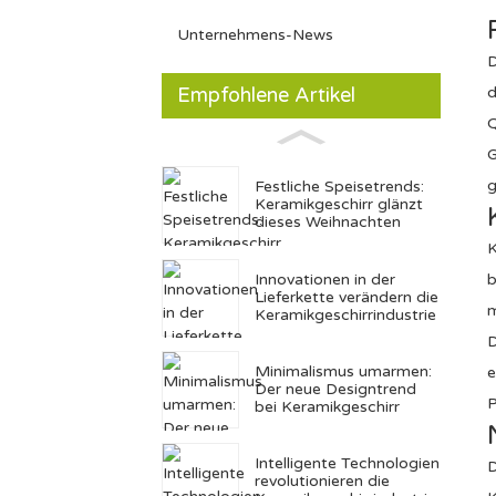
Unternehmens-News
D
Empfohlene Artikel
d
Q
G
g
Festliche Speisetrends:
Keramikgeschirr glänzt
dieses Weihnachten
K
Innovationen in der
b
Lieferkette verändern die
m
Keramikgeschirrindustrie
D
Minimalismus umarmen:
e
Der neue Designtrend
P
bei Keramikgeschirr
Intelligente Technologien
D
revolutionieren die