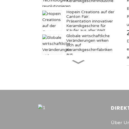
K
Keramikgeschirrindustrie
E
Hopein Creations auf der
Canton Fair:
R
Präsentation innovativer
u
Keramikgeschirre für
Käufer aus aller Welt
Globale wirtschaftliche
Veränderungen wirken
D
sich auf
e
Keramikgeschirrfabriken
aus
a
Gesundheitsbewusstes
Essen steigert die
Nachfrage nach
Keramikgeschirr
Globale Trends bei
Keramikgeschirr: Von der
Tradition zur Innovation
DIREK
Der Aufstieg
umweltfreundlichen
Keramikgeschirrs: Ein
Wandel hin zur
Über U
Nachhaltigkeit