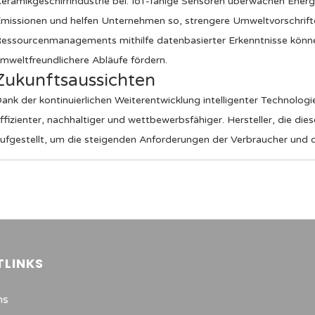
eramikgeschirrindustrie bei. IoT-fähige Sensoren überwachen Ener
missionen und helfen Unternehmen so, strengere Umweltvorschrifte
essourcenmanagements mithilfe datenbasierter Erkenntnisse können
mweltfreundlichere Abläufe fördern.
Zukunftsaussichten
ank der kontinuierlichen Weiterentwicklung intelligenter Technologi
ffizienter, nachhaltiger und wettbewerbsfähiger. Hersteller, die die
ufgestellt, um die steigenden Anforderungen der Verbraucher und de
TLINKS
ns