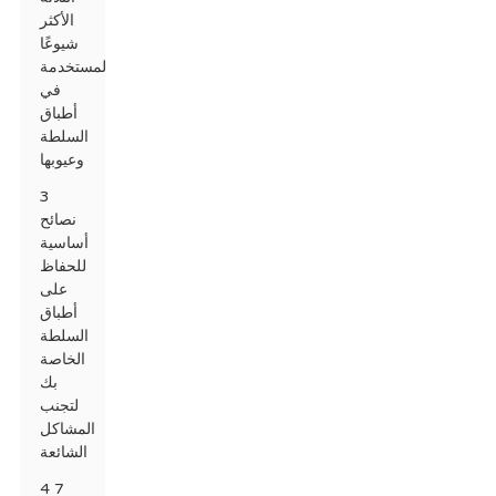
الأكثر
شيوعًا
المستخدمة
في
أطباق
السلطة
وعيوبها
3
نصائح
أساسية
للحفاظ
على
أطباق
السلطة
الخاصة
بك
لتجنب
المشاكل
الشائعة
4 7