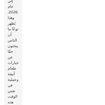
إلى
عام
2026.
وهذا
يُظهر
نوعًا ما
أن
الناس
يبحثون
حقًا
عن
خيارات
طعام
أنيقة
وعملية
في
نفس
الوقت
هذه