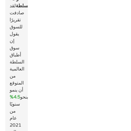
السلطة
لقد
صادفت
تقريرًا
للسوق
يقول
إن
سوق
أطباق
السلطة
العالمية
من
المتوقع
أن ينمو
بنحو
4.5%
سنويًا
من
عام
2021