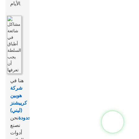
الأيام.
هنا في
شركة
هوبين
كرييشنز
(ليني)
المحدودة
نحن
نصنع
أدوات