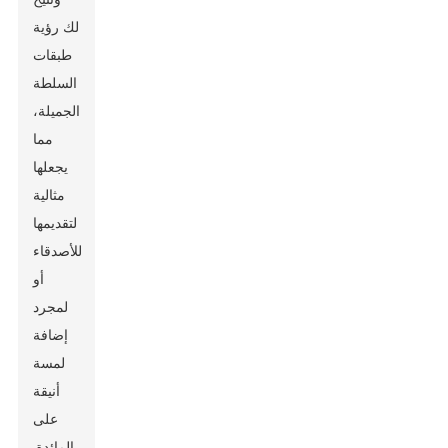
لك رؤية
طبقات
السلطة
الجميلة،
مما
يجعلها
مثالية
لتقديمها
للأصدقاء
أو
لمجرد
إضافة
لمسة
أنيقة
على
المائدة.