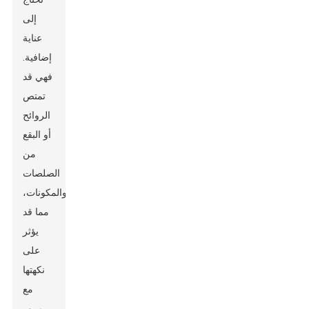
إلى
عناية
إضافية.
فهي قد
تمتص
الروائح
أو البقع
من
الصلصات
والمكونات،
مما قد
يؤثر
على
نكهتها
مع
مرور