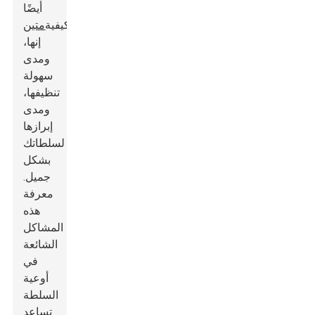
أيضًا
بكيفية
متين
إنها،
ومدى
سهولة
تنظيفها،
ومدى
إبرازها
لسلطاتك
بشكل
جميل.
معرفة
هذه
المشاكل
الشائعة
في
أوعية
السلطة
تساعد