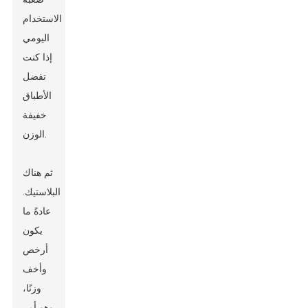
الاستخدام
اليومي
إذا كنت
تفضل
الأطباق
خفيفة
الوزن.
ثم هناك
البلاستيك.
عادةً ما
يكون
أرخص
وأخف
وزنًا،
وهو أمر