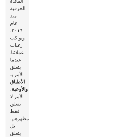
المائدة
الخزفية
منذ
عام
٢٠١٦،
ونواكب
رغبات
عملائنا.
عندما
يتعلق
الأمر بـ
الأطباق
والأوعية
،
الأمر لا
يتعلق
فقط
بمظهرهم،
بل
يتعلق