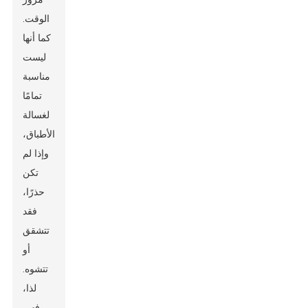
الوقت.
كما أنها
ليست
مناسبة
تمامًا
لغسالة
الأطباق،
وإذا لم
تكن
حذرًا،
فقد
تتشقق
أو
تتشوه.
لذا،
فهي