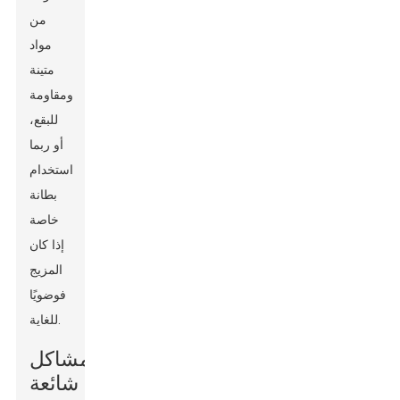
من
مواد
متينة
ومقاومة
للبقع،
أو ربما
استخدام
بطانة
خاصة
إذا كان
المزيج
فوضويًا
للغاية.
مشاكل
شائعة