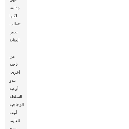
جذابة،
لكنها
تتطلب
بعض
العناية.
من
ناحية
أخرى،
تبدو
أوعية
السلطة
الزجاجية
أنيقة
للغاية،
وتتيح