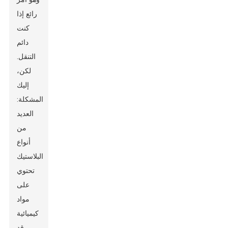
رائع إذا
كنت
دائم
التنقل.
لكن،
إليك
المشكلة:
العديد
من
أنواع
البلاستيك
تحتوي
على
مواد
كيميائية
قد