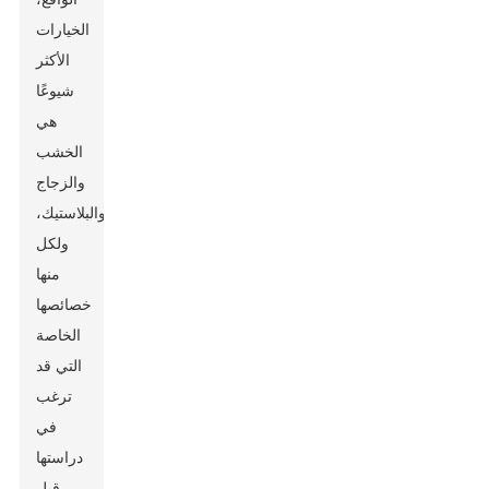
الخيارات
الأكثر
شيوعًا
هي
الخشب
والزجاج
والبلاستيك،
ولكل
منها
خصائصها
الخاصة
التي قد
ترغب
في
دراستها
قبل