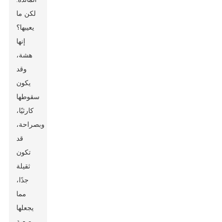
لكن ما
يعيبها؟
إنها
هشة،
وقد
يكون
سقوطها
كارثيًا،
وبصراحة،
قد
تكون
ثقيلة
جدًا،
مما
يجعلها
صعبة