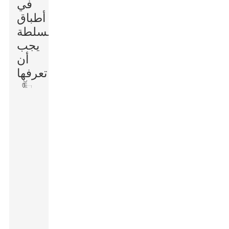
في
أطباق
السلطة
يجب
أن
تعرفها