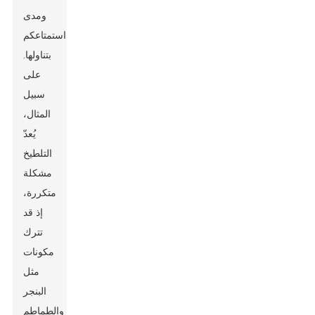
ومدى
استمتاعكم
بتناولها.
على
سبيل
المثال،
يُعدّ
التلطيخ
مشكلة
متكررة،
إذ قد
تترك
مكونات
مثل
البنجر
والطماطم