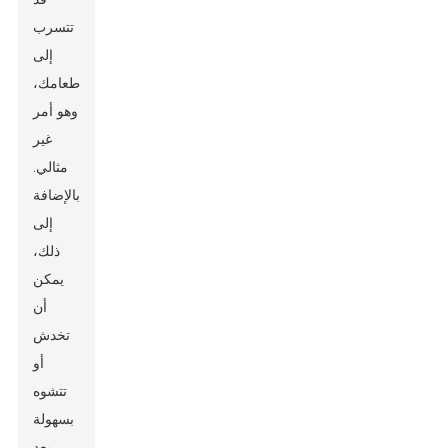
تتسرب
إلى
طعامك،
وهو أمر
غير
مثالي.
بالإضافة
إلى
ذلك،
يمكن
أن
تخدش
أو
تتشوه
بسهولة
بعد