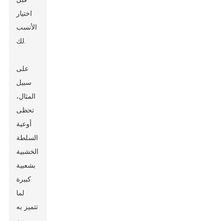
اختيار
الأنسب
لك.
على
سبيل
المثال،
تحظى
أوعية
السلطة
الخشبية
بشعبية
كبيرة
لما
تتميز به
من