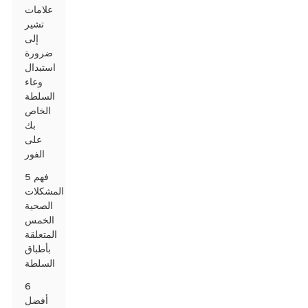
علامات
تشير
إلى
ضرورة
استبدال
وعاء
السلطة
الخاص
بك
على
الفور
5 فهم
المشكلات
الصحية
الخمس
المتعلقة
بأطباق
السلطة
6
أفضل