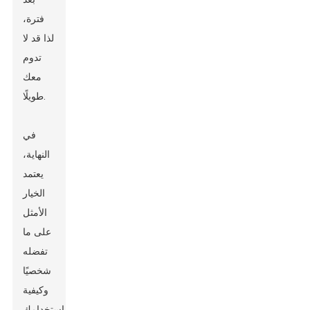
فترة،
لذا قد لا
تدوم
معك
طويلًا.
في
النهاية،
يعتمد
الخيار
الأمثل
على ما
تفضله
شخصيًا
وكيفية
استخدامك