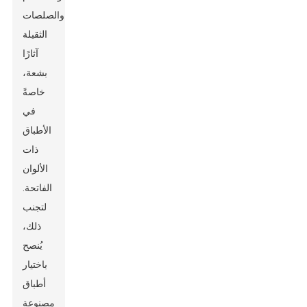
والصلصات
الثقيلة
آثارًا
بشعة،
خاصةً
في
الأطباق
ذات
الألوان
الفاتحة.
لتجنب
ذلك،
يُنصح
باختيار
أطباق
مصنوعة