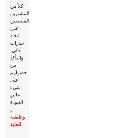
كلاً من
المشترين
والمصنعين
على
اتخاذ
خيارات
أذكى،
والتأكد
من
حصولهم
على
شيء
عالي
الجودة
و
وظيفية
.
للغاية