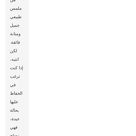
ملمس
طبيعي
جميل
ومتانة
فائقة.
لكن
انتبه،
إذا كنت
ترغب
في
الحفاظ
عليها
بحالة
جيدة،
فهي
تحتاج