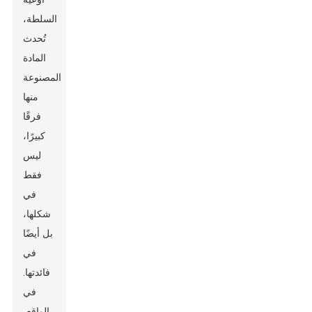
السلطة،
تُحدث
المادة
المصنوعة
منها
فرقًا
كبيرًا،
ليس
فقط
في
شكلها،
بل أيضًا
في
فائدتها.
في
الواقع،