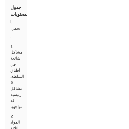
جدول
المحتويات
[
يخفي
]
1
مشاكل
شائعة
في
أطباق
السلطة:
5
مشاكل
رئيسية
قد
تواجهها
2
المواد
الثلاثة