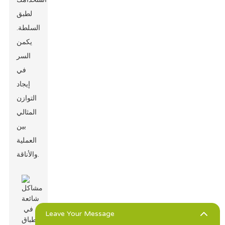
لطبق
السلطة.
يكمن
السر
في
إيجاد
التوازن
المثالي
بين
العملية
والأناقة.
Leave Your Message